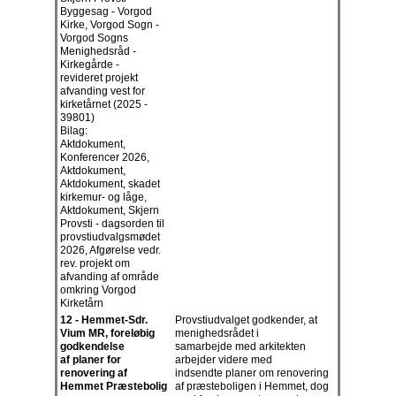
Byggesag - Vorgod
Kirke, Vorgod Sogn -
Vorgod Sogns
Menighedsråd -
Kirkegårde -
revideret projekt
afvanding vest for
kirketårnet (2025 -
39801)
Bilag:
Aktdokument,
Konferencer 2026,
Aktdokument,
Aktdokument, skadet
kirkemur- og låge,
Aktdokument, Skjern
Provsti - dagsorden til
provstiudvalgsmødet
2026, Afgørelse vedr.
rev. projekt om
afvanding af område
omkring Vorgod
Kirketårn
12 - Hemmet-Sdr.
Provstiudvalget godkender, at
Vium MR, foreløbig
menighedsrådet i
godkendelse
samarbejde med arkitekten
af planer for
arbejder videre med
renovering af
indsendte planer om renovering
Hemmet Præstebolig
af præsteboligen i Hemmet, dog