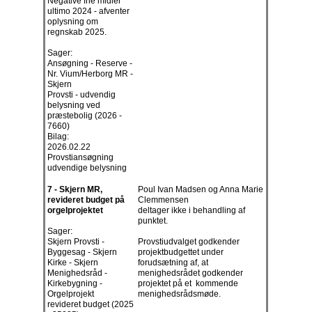
Negative frie midler
ultimo 2024 - afventer
oplysning om
regnskab 2025.
Sager:
Ansøgning - Reserve -
Nr. Vium/Herborg MR -
Skjern
Provsti - udvendig
belysning ved
præstebolig (2026 -
7660)
Bilag:
2026.02.22
Provstiansøgning
udvendige belysning
7 - Skjern MR,
Poul Ivan Madsen og Anna Marie
revideret budget på
Clemmensen
orgelprojektet
deltager ikke i behandling af
punktet.
Sager:
Skjern Provsti -
Provstiudvalget godkender
Byggesag - Skjern
projektbudgettet under
Kirke - Skjern
forudsætning af, at
Menighedsråd -
menighedsrådet godkender
Kirkebygning -
projektet på et kommende
Orgelprojekt
menighedsrådsmøde.
revideret budget (2025