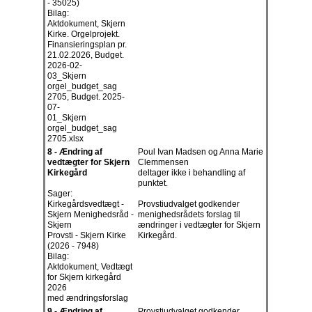
- 35025)
Bilag:
Aktdokument, Skjern
Kirke. Orgelprojekt.
Finansieringsplan pr.
21.02.2026, Budget.
2026-02-
03_Skjern
orgel_budget_sag
2705, Budget. 2025-
07-
01_Skjern
orgel_budget_sag
2705.xlsx
8 - Ændring af
Poul Ivan Madsen og Anna Marie
vedtægter for Skjern
Clemmensen
Kirkegård
deltager ikke i behandling af
punktet.
Sager:
Kirkegårdsvedtægt -
Provstiudvalget godkender
Skjern Menighedsråd -
menighedsrådets forslag til
Skjern
ændringer i vedtægter for Skjern
Provsti - Skjern Kirke
Kirkegård.
(2026 - 7948)
Bilag:
Aktdokument, Vedtægt
for Skjern kirkegård
2026
med ændringsforslag
9 - Ændring af
Provstiudvalget godkender