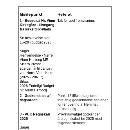
Mødepunkt
Referat
1 - Besøg på Nr. Vium
Tak for god fremvisning.
Kirkegård - flisegang
fra kirke til P-Plads
Se beskrivelse side
15-20 i budget 2026
Sager:
Henvendelse - Nørre
Vium-Herborg MR -
Skjern Provsti -
spørgsmål til gangsti
ved Nørre Vium Kirke
(2025 - 20617)
Bilag:
2026 Endeligt Budget
Nr. Vium Herborg
2 - Godkendelse af
Punkt 12 tilføjet dagsorden:
dagsorden
foreløbig godkendelse af planer
for renovering af Hemmet
præstebolig.
3 - PUK Regnskab
Provstiudvalget godkender
2025
årsregnskabet for 2025 med
følgende stempel:
Sager: