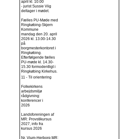
april kl. 10.00
- jurist Sussie Viig
deltager i mødet.
Fælles PU-Møde med
Ringkøbing-Skjern
Kommune
mandag den 20. april
2026 kl. 13.00-14.30
på
borgmesterkontoret i
Ringkøbing.
Efterfølgende fælles
PU-møde kl. 14.30-
15.30 formodentligt i
Ringkøbing Kirkehus.
11 - Til orientering
Folkekirkens
arbejdsmiljø
rådgivning:
konferencer i
2026
Landsforeningen af
MR: Provstikursus
2027, info fra
kursus 2026
Nr. Vium-Herborg MR: