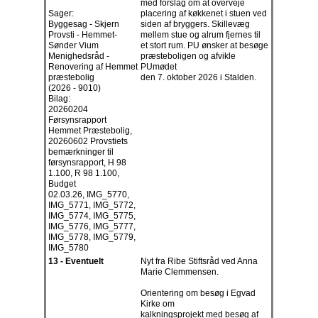
med forslag om at overveje
Sager:
placering af køkkenet i stuen ved
Byggesag - Skjern
siden af bryggers. Skillevæg
Provsti - Hemmet-
mellem stue og alrum fjernes til
Sønder Vium
et stort rum. PU ønsker at besøge
Menighedsråd -
præsteboligen og afvikle
Renovering af Hemmet
PUmødet
præstebolig
den 7. oktober 2026 i Stalden.
(2026 - 9010)
Bilag:
20260204
Førsynsrapport
Hemmet Præstebolig,
20260602 Provstiets
bemærkninger til
førsynsrapport, H 98
1.100, R 98 1.100,
Budget
02.03.26, IMG_5770,
IMG_5771, IMG_5772,
IMG_5774, IMG_5775,
IMG_5776, IMG_5777,
IMG_5778, IMG_5779,
IMG_5780
13 - Eventuelt
Nyt fra Ribe Stiftsråd ved Anna
Marie Clemmensen.
Orientering om besøg i Egvad
Kirke om
kalkningsprojekt med besøg af