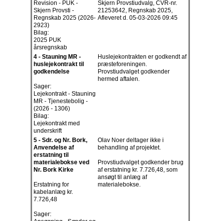
Revision - PUK -
Skjern Provstiudvalg, CVR-nr.
Skjern Provsti -
21253642, Regnskab 2025,
Regnskab 2025 (2026-
Afleveret d. 05-03-2026 09:45
2923)
Bilag:
2025 PUK
årsregnskab
4 - Stauning MR -
Huslejekontrakten er godkendt af
huslejekontrakt til
præsteforeningen.
godkendelse
Provstiudvalget godkender
hermed aftalen.
Sager:
Lejekontrakt - Stauning
MR - Tjenestebolig -
(2026 - 1306)
Bilag:
Lejekontrakt med
underskrift
5 - Sdr. og Nr. Bork,
Olav Noer deltager ikke i
Anvendelse af
behandling af projektet.
erstatning til
materialebokse ved
Provstiudvalget godkender brug
Nr. Bork Kirke
af erstatning kr. 7.726,48, som
ansøgt til anlæg af
Erstatning for
materialebokse.
kabelanlæg kr.
7.726,48
Sager: