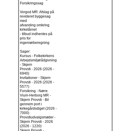
Forsikringssag
Vorgod MR: Afslag på
revideret byggesag
med
afvanding omkring
kirketårnet
- tilbud indhentes på
pris for
ingeniørberegning
Sager:
Kursus - Folkekirkens
Arbejdsmiljørådgivning
- Skjern
Provsti - 2026 (2026 -
6940)
Invitationer - Skjern
Provsti - 2026 (2026 -
5577)
Forsikring - Nørre
Vium-Herborg MR -
Skjern Provsti - Bil
gennem port i
kirkegårdsdiget (2026 -
7000)
Provstiudvalgsmøder -
Skjern Provsti - 2026
(2026 - 1220)
Skjern Provsti -