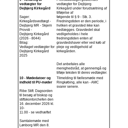
vedtægter for
vedtægter for Dejbjerg
Dejbjerg Kirkegård
Kirkegård under forudsætning af
tilføjelse af
Sager:
følgende til § 9 - Stk. 3.
Kirkegårdsvedtægt -
Fredningstiden er den periode, i
Dejbjerg MR - Skjern
hvilken et gravsted ikke kan
Provsti -
nedlægges. Gravstedet skal
Dejbjerg Kirkegård
vedligeholdes i hele
(2026 - 8044)
fredningstiden enten af
Bilag:
gravstedshaver eller ved køb af
Vedtaget vedtægter for
pleje og vedligehold af
Dejbjerg Kirkegård
kirkegården.
2025
Det anbefales alle
menighedsråd, at gennemgå og
tilføje teksten til deres vedtægter.
10 - Mødedatoer og
Tilmelding til fællesmøde med
indhold til PU-møder
Ringkøbing, alle kan - AMC
svarer senere.
Ribe Stift: Dagsorden
til besøg af biskop og
stiftskontorchefen den
16. december 2026 kl.
10-
11.00 - se vedhæftet
Samtalemøde med
Lønborg MR den 8.