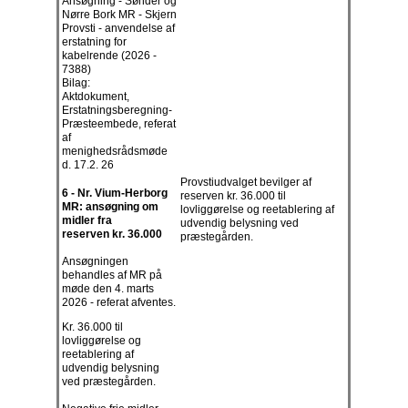
Ansøgning - Sønder og
Nørre Bork MR - Skjern
Provsti - anvendelse af
erstatning for
kabelrende (2026 -
7388)
Bilag:
Aktdokument,
Erstatningsberegning-
Præsteembede, referat
af
menighedsrådsmøde
d. 17.2. 26
Provstiudvalget bevilger af
6 - Nr. Vium-Herborg
reserven kr. 36.000 til
MR: ansøgning om
lovliggørelse og reetablering af
midler fra
udvendig belysning ved
reserven kr. 36.000
præstegården.
Ansøgningen
behandles af MR på
møde den 4. marts
2026 - referat afventes.
Kr. 36.000 til
lovliggørelse og
reetablering af
udvendig belysning
ved præstegården.