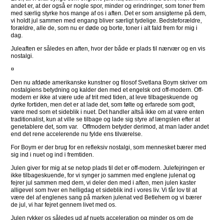
andet er, at der også er nogle spor, minder og erindringer, som toner frem
med særlig styrke hos mange af os i aften. Det er som ansigterne på dem,
vi holdt jul sammen med engang bliver særligt tydelige. Bedsteforældre,
forældre, alle de, som nu er døde og borte, toner i alt fald frem for mig i
dag.
Juleaften er således en aften, hvor der både er plads til nærvær og en vis
nostalgi.
¤
Den nu afdøde amerikanske kunstner og filosof Svetlana Boym skriver om
nostalgiens betydning og kalder den med et engelsk ord off-modern. Off-
modern er ikke at være ude af trit med tiden, at leve tilbageskuende og
dyrke fortiden, men det er at lade det, som følte og erfarede som godt,
være med som et sideblik i nuet. Det handler altså ikke om at være enten
traditionalist, kun at ville se tilbage og lade sig styre af længslen efter at
genetablere det, som var. Offmodern betyder derimod, at man lader andet
end det rene accelerende nu fylde ens tilværelse.
For Boym er der brug for en refleksiv nostalgi, som mennesket bærer med
sig ind i nuet og ind i fremtiden.
Julen giver for mig at se netop plads til det er off-modern. Julefejringen er
ikke tilbageskuende, for vi synger jo sammen med englene julenat og
fejrer jul sammen med dem, vi deler den med i aften, men julen kaster
alligevel som hver en helligdag et sideblik ind i vores liv. Vi får lov til at
være del af englenes sang på marken julenat ved Betlehem og vi bærer
de jul, vi har fejret gennem livet med os.
Julen rykker os således ud af nuets acceleration og minder os om de