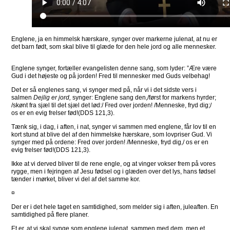
Englene, ja en himmelsk hærskare, synger over markerne julenat, at nu er
det barn født, som skal blive til glæde for den hele jord og alle mennesker.
Englene synger, fortæller evangelisten denne sang, som lyder: ”Ære være
Gud i det højeste og på jorden! Fred til mennesker med Guds velbehag!
Det er så englenes sang, vi synger med på, når vi i det sidste vers i
salmen
Dejlig er jord,
synger: Englene sang den,/først for markens hyrder;
/skønt fra sjæl til det sjæl det lød:/ Fred over jorden! /Menneske, fryd dig;/
os er en evig frelser fød!(DDS 121,3).
Tænk sig, i dag, i aften, i nat, synger vi sammen med englene, får lov til en
kort stund at blive del af den himmelske hærskare, som lovpriser Gud. Vi
synger med på ordene: Fred over jorden! /Menneske, fryd dig,/ os er en
evig frelser fød!(DDS 121,3).
Ikke at vi derved bliver til de rene engle, og at vinger vokser frem på vores
rygge, men i fejringen af Jesu fødsel og i glæden over det lys, hans fødsel
tænder i mørket, bliver vi del af det samme kor.
¤
Der er i det hele taget en samtidighed, som melder sig i aften, juleaften. En
samtidighed på flere planer.
Et er, at vi skal synge som englene julenat, sammen med dem, men et