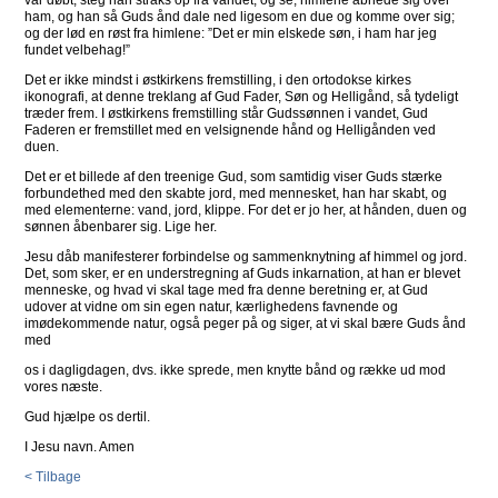
var døbt, steg han straks op fra vandet, og se, himlene åbnede sig over
ham, og han så Guds ånd dale ned ligesom en due og komme over sig;
og der lød en røst fra himlene: ”Det er min elskede søn, i ham har jeg
fundet velbehag!”
Det er ikke mindst i østkirkens fremstilling, i den ortodokse kirkes
ikonografi, at denne treklang af Gud Fader, Søn og Helligånd, så tydeligt
træder frem. I østkirkens fremstilling står Gudssønnen i vandet, Gud
Faderen er fremstillet med en velsignende hånd og Helligånden ved
duen.
Det er et billede af den treenige Gud, som samtidig viser Guds stærke
forbundethed med den skabte jord, med mennesket, han har skabt, og
med elementerne: vand, jord, klippe. For det er jo her, at hånden, duen og
sønnen åbenbarer sig. Lige her.
Jesu dåb manifesterer forbindelse og sammenknytning af himmel og jord.
Det, som sker, er en understregning af Guds inkarnation, at han er blevet
menneske, og hvad vi skal tage med fra denne beretning er, at Gud
udover at vidne om sin egen natur, kærlighedens favnende og
imødekommende natur, også peger på og siger, at vi skal bære Guds ånd
med
os i dagligdagen, dvs. ikke sprede, men knytte bånd og række ud mod
vores næste.
Gud hjælpe os dertil.
I Jesu navn. Amen
< Tilbage