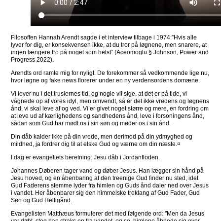
Filosoffen Hannah Arendt sagde i et interview tilbage i 1974:”Hvis alle
lyver for dig, er konsekvensen ikke, at du tror på løgnene, men snarere, at
ingen længere tro på noget som helst” (Aceomoglu § Johnson, Power and
Progress 2022).
Arendts ord ramte mig for nyligt. De forekommer så vedkommende lige nu,
hvor løgne og fake news florerer under en ny verdensordens domæne.
Vi lever nu i det truslernes tid, og nogle vil sige, at det er på tide, vi
vågnede op af vores idyl, men omvendt, så er det ikke vredens og løgnens
ånd, vi skal leve af og ved. Vi er givet noget større og mere, en fordring om
at leve ud af kærlighedens og sandhedens ånd, leve i forsoningens ånd,
sådan som Gud har mødt os i sin søn og møder os i sin ånd.
Din dåb kalder ikke på din vrede, men derimod på din ydmyghed og
mildhed, ja fordrer dig til at elske Gud og værne om din næste.
¤
I dag er evangeliets beretning: Jesu dåb i Jordanfloden.
Johannes Døberen tager vand og døber Jesus. Han lægger sin hånd på
Jesu hoved, og en åbenbaring af den treenige Gud finder nu sted, idet
Gud Faderens stemme lyder fra himlen og Guds ånd daler ned over Jesus
i vandet. Her åbenbarer sig den himmelske treklang af Gud Fader, Gud
Søn og Gud Helligånd.
Evangelisten Matthæus formulerer det med følgende ord:
”
Men da Jesus