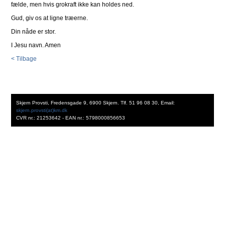
fælde, men hvis grokraft ikke kan holdes ned.
Gud, giv os at ligne træerne.
Din nåde er stor.
I Jesu navn. Amen
< Tilbage
Skjern Provsti, Fredensgade 9, 6900 Skjern. Tlf. 51 96 08 30, Email:
skjern.provsti(at)km.dk
CVR nr.: 21253642 - EAN nr.: 5798000856653