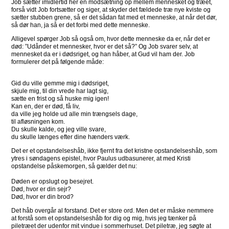
Job sætter imidlertid her en modsætning op mellem mennesket og træet,
forså vidt Job fortsætter og siger, at skyder det fældede træ nye kviste og
sætter stubben grene, så er det sådan fat med et menneske, at når det dør,
så dør han, ja så er det forbi med dette menneske.
Alligevel spørger Job så også om, hvor dette menneske da er, når det er
død: ”Udånder et mennesker, hvor er det så?” Og Job svarer selv, at
mennesket da er i dødsriget, og han håber, at Gud vil ham der. Job
formulerer det på følgende måde:
Gid du ville gemme mig i dødsriget,
skjule mig, til din vrede har lagt sig,
sætte en frist og så huske mig igen!
Kan en, der er død, få liv,
da ville jeg holde ud alle min trængsels dage,
til afløsningen kom.
Du skulle kalde, og jeg ville svare,
du skulle længes efter dine hænders værk.
Det er et opstandelseshåb, ikke fjernt fra det kristne opstandelseshåb, som
ytres i søndagens epistel, hvor Paulus udbasunerer, at med Kristi
opstandelse påskemorgen, så gælder det nu:
Døden er opslugt og besejret.
Død, hvor er din sejr?
Død, hvor er din brod?
Det håb overgår al forstand. Det er store ord. Men det er måske nemmere
at forstå som et opstandelseshåb for dig og mig, hvis jeg tænker på
piletræet der udenfor mit vindue i sommerhuset. Det piletræ, jeg søgte at