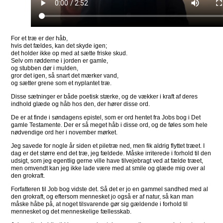
For et træ er der håb,
hvis det fældes, kan det skyde igen;
det holder ikke op med at sætte friske skud.
Selv om rødderne i jorden er gamle,
og stubben dør i mulden,
gror det igen, så snart det mærker vand,
og sætter grene som et nyplantet træ.
Disse sætninger er både poetisk stærke, og de vækker i kraft af deres
indhold glæde og håb hos den, der hører disse ord.
De er at finde i søndagens epistel, som er ord hentet fra Jobs bog i Det
gamle Testamente. Der er så meget håb i disse ord, og de føles som hele
nødvendige ord her i november mørket.
Jeg savede for nogle år siden et piletræ ned, men fik aldrig flyttet træet. I
dag er det større end det træ, jeg fældede. Måske irriterede i forhold til den
udsigt, som jeg egentlig gerne ville have tilvejebragt ved at fælde træet,
men omvendt kan jeg ikke lade være med at smile og glæde mig over al
den grokraft.
Forfatteren til Job bog vidste det. Så det er jo en gammel sandhed med al
den grokraft, og eftersom mennesket jo også er af natur, så kan man
måske håbe på, at noget tilsvarende gør sig gældende i forhold til
mennesket og det menneskelige fællesskab.