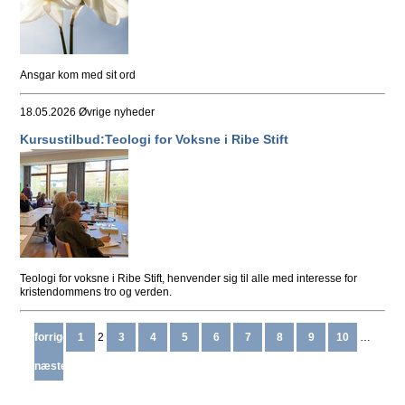
Ansgar kom med sit ord
18.05.2026
Øvrige nyheder
Kursustilbud:Teologi for Voksne i Ribe Stift
Teologi for voksne i Ribe Stift, henvender sig til alle med interesse for
kristendommens tro og verden.
forrige
1
2
3
4
5
6
7
8
9
10
…
næste