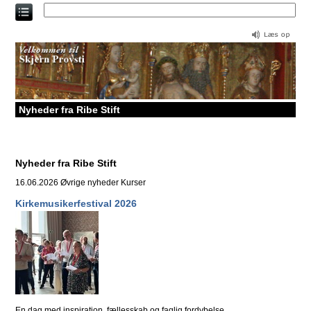
Direkte
til
indholdet
Nyheder fra Ribe Stift
Nyheder fra Ribe Stift
16.06.2026
Øvrige nyheder Kurser
Kirkemusikerfestival 2026
En dag med inspiration, fællesskab og faglig fordybelse